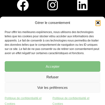
Gérer le consentement
Pour nous rejoindre :
Pour offrir les meilleures expériences, nous utilisons des technologies
telles que les cookies pour stocker et/ou accéder aux informations des
Saint-Germain-En-Laye
appareils. Le fait de consentir à ces technologies nous permettra de traiter
Ligne R2-Nord
des données telles que le comportement de navigation ou les ID uniques
Tramway T13
sur ce site. Le fait de ne pas consentir ou de retirer son consentement peut
20mins à pied du RER A
avoir un effet négatif sur certaines caractéristiques et fonctions.
Accepter
Refuser
7 place Christiane Frahier,
Saint-Germain-en-Laye
Voir les préférences
Ecrivez-nous !
Politique de confidentialité et
Politique de confidentialité et
contact@lequaidespossibles.org
Cookies
Cookies