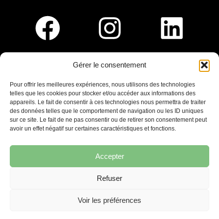
Gérer le consentement
Pour nous rejoindre :
Pour offrir les meilleures expériences, nous utilisons des technologies
telles que les cookies pour stocker et/ou accéder aux informations des
Saint-Germain-En-Laye
appareils. Le fait de consentir à ces technologies nous permettra de traiter
Ligne R2-Nord
des données telles que le comportement de navigation ou les ID uniques
Tramway T13
sur ce site. Le fait de ne pas consentir ou de retirer son consentement peut
20mins à pied du RER A
avoir un effet négatif sur certaines caractéristiques et fonctions.
Accepter
Refuser
7 place Christiane Frahier,
Saint-Germain-en-Laye
Voir les préférences
Ecrivez-nous !