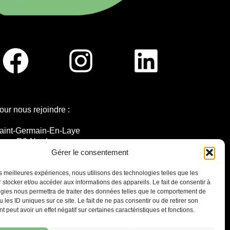
our nous rejoindre :
aint-Germain-En-Laye
igne R2-Nord
ramway T13
Gérer le consentement
0mins à pied du RER A
les meilleures expériences, nous utilisons des technologies telles que les
 stocker et/ou accéder aux informations des appareils. Le fait de consentir à
gies nous permettra de traiter des données telles que le comportement de
 les ID uniques sur ce site. Le fait de ne pas consentir ou de retirer son
 peut avoir un effet négatif sur certaines caractéristiques et fonctions.
7 place Christiane Frahier,
Saint-Germain-en-Laye