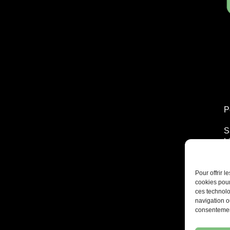
P
S
L
T
2
Pour offrir 
cookies pour
ces technolo
navigation ou
consentement