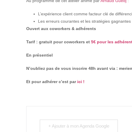
Au programme de cet atelier animé par
Arnaud Guedj
:
L’expérience client comme facteur clé de différenci
Les erreurs courantes et les stratégies gagnantes 
Ouvert aux coworkers & adhérents
Tarif : gratuit pour coworkers et
5€ pour les adhéren
En présentiel
N’oubliez pas de vous inscrire 48h avant via : meri
Et pour adhérer c’est par
ici !
+ Ajouter à mon Agenda Google