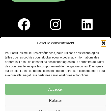
Gérer le consentement
Pour nous rejoindre :
Pour offrir les meilleures expériences, nous utilisons des technologies
telles que les cookies pour stocker et/ou accéder aux informations des
Saint-Germain-En-Laye
appareils. Le fait de consentir à ces technologies nous permettra de traiter
Ligne R2-Nord
des données telles que le comportement de navigation ou les ID uniques
Tramway T13
sur ce site. Le fait de ne pas consentir ou de retirer son consentement peut
20mins à pied du RER A
avoir un effet négatif sur certaines caractéristiques et fonctions.
Accepter
Refuser
7 place Christiane Frahier,
Saint-Germain-en-Laye