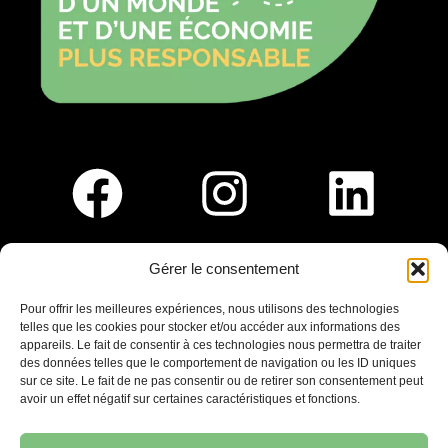
Gérer le consentement
Pour nous rejoindre :
Pour offrir les meilleures expériences, nous utilisons des technologies
telles que les cookies pour stocker et/ou accéder aux informations des
Saint-Germain-En-Laye
appareils. Le fait de consentir à ces technologies nous permettra de traiter
Ligne R2-Nord
des données telles que le comportement de navigation ou les ID uniques
Tramway T13
sur ce site. Le fait de ne pas consentir ou de retirer son consentement peut
20mins à pied du RER A
avoir un effet négatif sur certaines caractéristiques et fonctions.