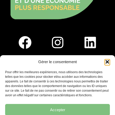
Gérer le consentement
Pour nous rejoindre :
Pour offrir les meilleures expériences, nous utilisons des technologies
telles que les cookies pour stocker et/ou accéder aux informations des
Saint-Germain-En-Laye
appareils. Le fait de consentir à ces technologies nous permettra de traiter
Ligne R2-Nord
des données telles que le comportement de navigation ou les ID uniques
Tramway T13
sur ce site. Le fait de ne pas consentir ou de retirer son consentement peut
20mins à pied du RER A
avoir un effet négatif sur certaines caractéristiques et fonctions.
Accepter