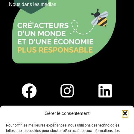
Nous dans les médias
Gérer le consentement
Pour nous rejoindre :
Pour offrir les meilleures expériences, nous utilisons des technologies
telles que les cookies pour stocker et/ou accéder aux informations des
Saint-Germain-En-Laye