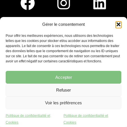
Gérer le consentement
Pour nous rejoindre :
Pour offrir les meilleures expériences, nous utilisons des technologies
telles que les cookies pour stocker et/ou accéder aux informations des
Saint-Germain-En-Laye
appareils. Le fait de consentir à ces technologies nous permettra de traiter
Ligne R2-Nord
des données telles que le comportement de navigation ou les ID uniques
Tramway T13
sur ce site. Le fait de ne pas consentir ou de retirer son consentement peut
20mins à pied du RER A
avoir un effet négatif sur certaines caractéristiques et fonctions.
Accepter
Refuser
7 place Christiane Frahier,
Saint-Germain-en-Laye
Voir les préférences
Ecrivez-nous !
Politique de confidentialité et
Politique de confidentialité et
contact@lequaidespossibles.org
Cookies
Cookies