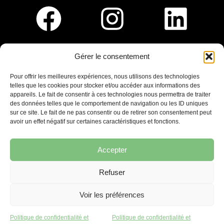
Gérer le consentement
Pour nous rejoindre :
Pour offrir les meilleures expériences, nous utilisons des technologies
telles que les cookies pour stocker et/ou accéder aux informations des
Saint-Germain-En-Laye
appareils. Le fait de consentir à ces technologies nous permettra de traiter
Ligne R2-Nord
des données telles que le comportement de navigation ou les ID uniques
Tramway T13
sur ce site. Le fait de ne pas consentir ou de retirer son consentement peut
20mins à pied du RER A
avoir un effet négatif sur certaines caractéristiques et fonctions.
Accepter
Refuser
7 place Christiane Frahier,
Saint-Germain-en-Laye
Voir les préférences
Ecrivez-nous !
Politique de confidentialité et
Politique de confidentialité et