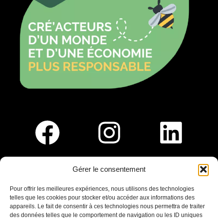
Gérer le consentement
Pour nous rejoindre :
Pour offrir les meilleures expériences, nous utilisons des technologies
telles que les cookies pour stocker et/ou accéder aux informations des
Saint-Germain-En-Laye
appareils. Le fait de consentir à ces technologies nous permettra de traiter
Ligne R2-Nord
des données telles que le comportement de navigation ou les ID uniques