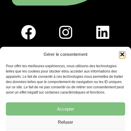
Gérer le consentement
Pour nous rejoindre :
Pour offrir les meilleures expériences, nous utilisons des technologies
telles que les cookies pour stocker et/ou accéder aux informations des
Saint-Germain-En-Laye
appareils. Le fait de consentir à ces technologies nous permettra de traiter
Ligne R2-Nord
des données telles que le comportement de navigation ou les ID uniques
Tramway T13
sur ce site. Le fait de ne pas consentir ou de retirer son consentement peut
20mins à pied du RER A
avoir un effet négatif sur certaines caractéristiques et fonctions.
Accepter
Refuser
7 place Christiane Frahier,