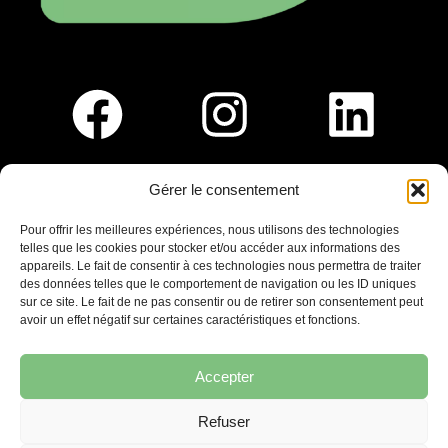
Gérer le consentement
Pour nous rejoindre :
Pour offrir les meilleures expériences, nous utilisons des technologies
telles que les cookies pour stocker et/ou accéder aux informations des
Saint-Germain-En-Laye
appareils. Le fait de consentir à ces technologies nous permettra de traiter
Ligne R2-Nord
des données telles que le comportement de navigation ou les ID uniques
Tramway T13
sur ce site. Le fait de ne pas consentir ou de retirer son consentement peut
20mins à pied du RER A
avoir un effet négatif sur certaines caractéristiques et fonctions.
Accepter
Refuser
7 place Christiane Frahier,