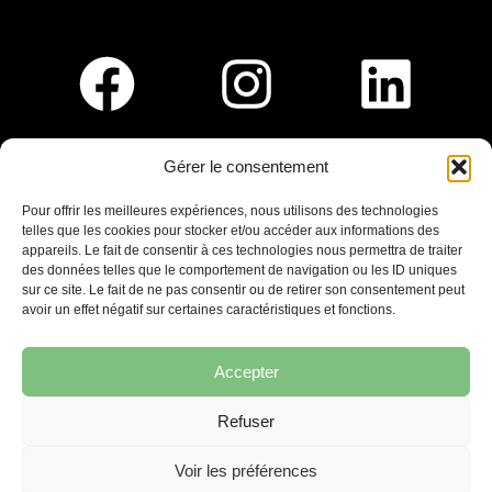
Gérer le consentement
Pour nous rejoindre :
Pour offrir les meilleures expériences, nous utilisons des technologies
telles que les cookies pour stocker et/ou accéder aux informations des
Saint-Germain-En-Laye
appareils. Le fait de consentir à ces technologies nous permettra de traiter
Ligne R2-Nord
des données telles que le comportement de navigation ou les ID uniques
Tramway T13
sur ce site. Le fait de ne pas consentir ou de retirer son consentement peut
20mins à pied du RER A
avoir un effet négatif sur certaines caractéristiques et fonctions.
Accepter
Refuser
7 place Christiane Frahier,
Saint-Germain-en-Laye
Voir les préférences