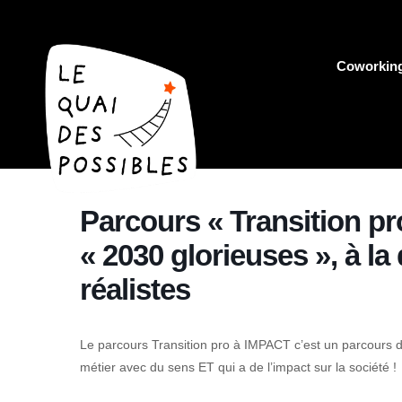
Coworkin
Parcours « Transition pr
« 2030 glorieuses », à l
réalistes
Le parcours Transition pro à IMPACT c’est un parcours d
métier avec du sens ET qui a de l’impact sur la société !