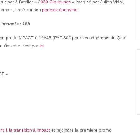
ciper à l’atelier « 2
030 Glorieuses
» imaginé par Julien Vidal,
demain, basé sur son
podcast éponyme
!
à impact »: 19h
nsition pro à IMPACT à 19h45 (PAF 30€ pour les adhérents du Quai
 s’inscrire c’est par
ici.
CT »
 à la transition à impact
et rejoindre la première promo,