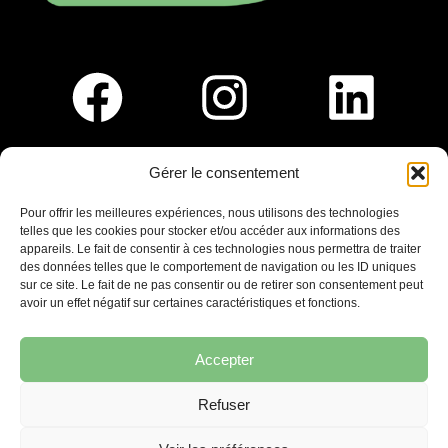
Gérer le consentement
Pour nous rejoindre :
Pour offrir les meilleures expériences, nous utilisons des technologies
telles que les cookies pour stocker et/ou accéder aux informations des
Saint-Germain-En-Laye
appareils. Le fait de consentir à ces technologies nous permettra de traiter
Ligne R2-Nord
des données telles que le comportement de navigation ou les ID uniques
Tramway T13
sur ce site. Le fait de ne pas consentir ou de retirer son consentement peut
20mins à pied du RER A
avoir un effet négatif sur certaines caractéristiques et fonctions.
Accepter
Refuser
7 place Christiane Frahier,
Saint-Germain-en-Laye