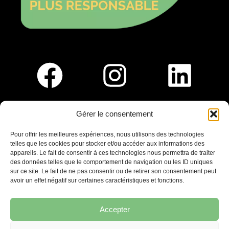
Gérer le consentement
Pour nous rejoindre :
Pour offrir les meilleures expériences, nous utilisons des technologies
telles que les cookies pour stocker et/ou accéder aux informations des
Saint-Germain-En-Laye
appareils. Le fait de consentir à ces technologies nous permettra de traiter
Ligne R2-Nord
des données telles que le comportement de navigation ou les ID uniques
Tramway T13
sur ce site. Le fait de ne pas consentir ou de retirer son consentement peut
20mins à pied du RER A
avoir un effet négatif sur certaines caractéristiques et fonctions.
Accepter