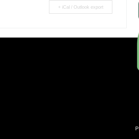
+ iCal / Outlook export
P