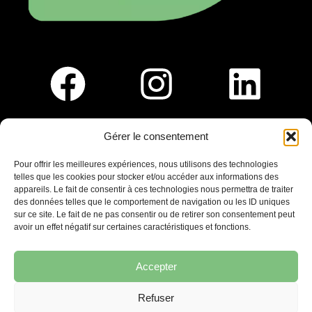
Gérer le consentement
Pour nous rejoindre :
Pour offrir les meilleures expériences, nous utilisons des technologies
telles que les cookies pour stocker et/ou accéder aux informations des
Saint-Germain-En-Laye
appareils. Le fait de consentir à ces technologies nous permettra de traiter
Ligne R2-Nord
des données telles que le comportement de navigation ou les ID uniques
Tramway T13
sur ce site. Le fait de ne pas consentir ou de retirer son consentement peut
20mins à pied du RER A
avoir un effet négatif sur certaines caractéristiques et fonctions.
Accepter
Refuser
7 place Christiane Frahier,