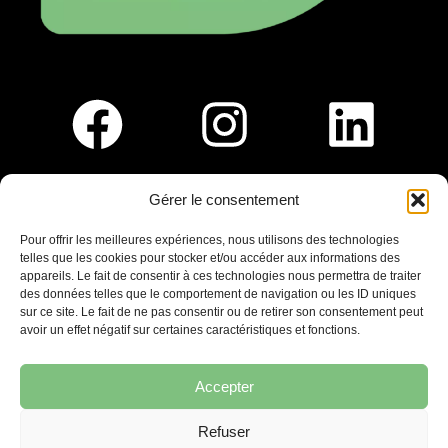
Gérer le consentement
Pour nous rejoindre :
Pour offrir les meilleures expériences, nous utilisons des technologies
telles que les cookies pour stocker et/ou accéder aux informations des
Saint-Germain-En-Laye
appareils. Le fait de consentir à ces technologies nous permettra de traiter
Ligne R2-Nord
des données telles que le comportement de navigation ou les ID uniques
Tramway T13
sur ce site. Le fait de ne pas consentir ou de retirer son consentement peut
20mins à pied du RER A
avoir un effet négatif sur certaines caractéristiques et fonctions.
Accepter
Refuser
7 place Christiane Frahier,