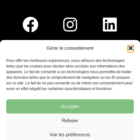
Gérer le consentement
Pour nous rejoindre :
Pour offrir les meilleures expériences, nous utilisons des technologies
telles que les cookies pour stocker et/ou accéder aux informations des
Saint-Germain-En-Laye
appareils. Le fait de consentir à ces technologies nous permettra de traiter
Ligne R2-Nord
des données telles que le comportement de navigation ou les ID uniques
Tramway T13
sur ce site. Le fait de ne pas consentir ou de retirer son consentement peut
20mins à pied du RER A
avoir un effet négatif sur certaines caractéristiques et fonctions.
Accepter
Refuser
7 place Christiane Frahier,
Saint-Germain-en-Laye
Voir les préférences