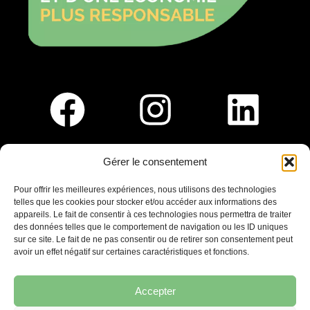
Gérer le consentement
Pour nous rejoindre :
Pour offrir les meilleures expériences, nous utilisons des technologies
telles que les cookies pour stocker et/ou accéder aux informations des
Saint-Germain-En-Laye
appareils. Le fait de consentir à ces technologies nous permettra de traiter
Ligne R2-Nord
des données telles que le comportement de navigation ou les ID uniques
Tramway T13
sur ce site. Le fait de ne pas consentir ou de retirer son consentement peut
20mins à pied du RER A
avoir un effet négatif sur certaines caractéristiques et fonctions.
Accepter