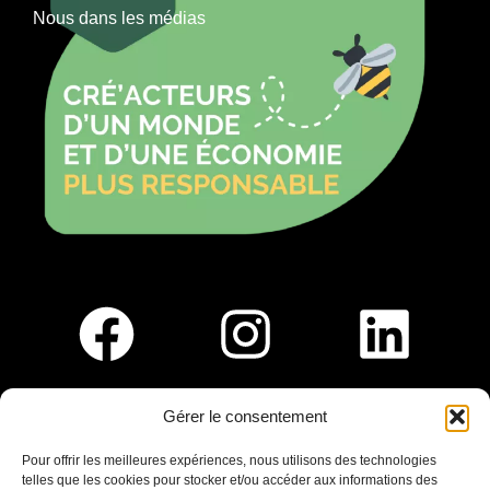
Nous dans les médias
Gérer le consentement
Pour nous rejoindre :
Pour offrir les meilleures expériences, nous utilisons des technologies
telles que les cookies pour stocker et/ou accéder aux informations des
Saint-Germain-En-Laye