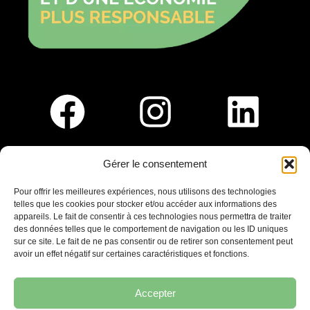
Gérer le consentement
Pour nous rejoindre :
Pour offrir les meilleures expériences, nous utilisons des technologies
telles que les cookies pour stocker et/ou accéder aux informations des
Saint-Germain-En-Laye
appareils. Le fait de consentir à ces technologies nous permettra de traiter
Ligne R2-Nord
des données telles que le comportement de navigation ou les ID uniques
Tramway T13
sur ce site. Le fait de ne pas consentir ou de retirer son consentement peut
20mins à pied du RER A
avoir un effet négatif sur certaines caractéristiques et fonctions.
Accepter