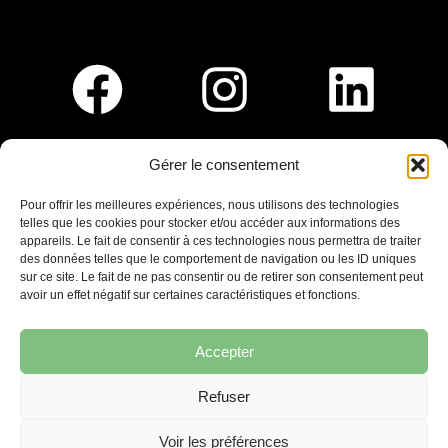
Gérer le consentement
Pour nous rejoindre :
Pour offrir les meilleures expériences, nous utilisons des technologies
telles que les cookies pour stocker et/ou accéder aux informations des
Saint-Germain-En-Laye
appareils. Le fait de consentir à ces technologies nous permettra de traiter
Ligne R2-Nord
des données telles que le comportement de navigation ou les ID uniques
Tramway T13
sur ce site. Le fait de ne pas consentir ou de retirer son consentement peut
20mins à pied du RER A
avoir un effet négatif sur certaines caractéristiques et fonctions.
Accepter
Refuser
7 place Christiane Frahier,
Saint-Germain-en-Laye
Voir les préférences