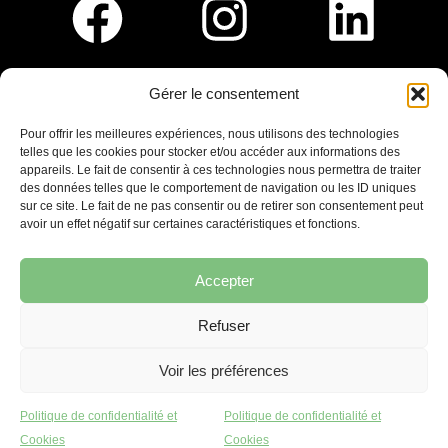
Gérer le consentement
Pour nous rejoindre :
Pour offrir les meilleures expériences, nous utilisons des technologies
telles que les cookies pour stocker et/ou accéder aux informations des
Saint-Germain-En-Laye
appareils. Le fait de consentir à ces technologies nous permettra de traiter
Ligne R2-Nord
des données telles que le comportement de navigation ou les ID uniques
Tramway T13
sur ce site. Le fait de ne pas consentir ou de retirer son consentement peut
20mins à pied du RER A
avoir un effet négatif sur certaines caractéristiques et fonctions.
Accepter
Refuser
7 place Christiane Frahier,
Saint-Germain-en-Laye
Voir les préférences
Ecrivez-nous !
Politique de confidentialité et
Politique de confidentialité et
contact@lequaidespossibles.org
Cookies
Cookies