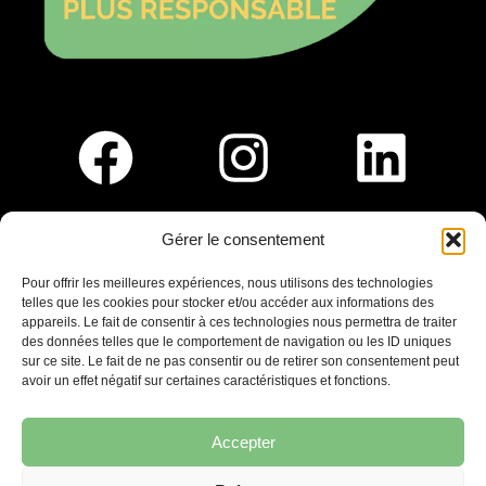
Gérer le consentement
Pour nous rejoindre :
Pour offrir les meilleures expériences, nous utilisons des technologies
telles que les cookies pour stocker et/ou accéder aux informations des
Saint-Germain-En-Laye
appareils. Le fait de consentir à ces technologies nous permettra de traiter
Ligne R2-Nord
des données telles que le comportement de navigation ou les ID uniques
Tramway T13
sur ce site. Le fait de ne pas consentir ou de retirer son consentement peut
20mins à pied du RER A
avoir un effet négatif sur certaines caractéristiques et fonctions.
Accepter