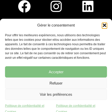
Gérer le consentement
Pour nous rejoindre :
Pour offrir les meilleures expériences, nous utilisons des technologies
telles que les cookies pour stocker et/ou accéder aux informations des
Saint-Germain-En-Laye
appareils. Le fait de consentir à ces technologies nous permettra de traiter
Ligne R2-Nord
des données telles que le comportement de navigation ou les ID uniques
Tramway T13
sur ce site. Le fait de ne pas consentir ou de retirer son consentement peut
20mins à pied du RER A
avoir un effet négatif sur certaines caractéristiques et fonctions.
Accepter
Refuser
7 place Christiane Frahier,
Saint-Germain-en-Laye
Voir les préférences
Ecrivez-nous !
Politique de confidentialité et
Politique de confidentialité et
contact@lequaidespossibles.org
Cookies
Cookies