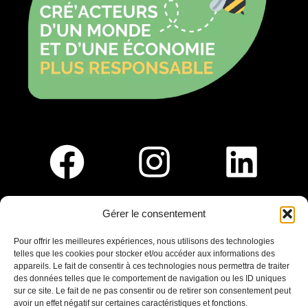
Gérer le consentement
Pour nous rejoindre :
Pour offrir les meilleures expériences, nous utilisons des technologies
telles que les cookies pour stocker et/ou accéder aux informations des
Saint-Germain-En-Laye
appareils. Le fait de consentir à ces technologies nous permettra de traiter
Ligne R2-Nord
des données telles que le comportement de navigation ou les ID uniques
Tramway T13
sur ce site. Le fait de ne pas consentir ou de retirer son consentement peut
20mins à pied du RER A
avoir un effet négatif sur certaines caractéristiques et fonctions.