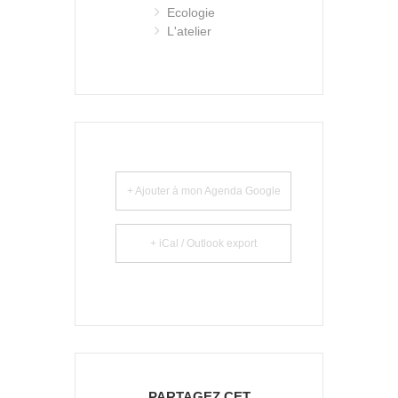
Ecologie
L'atelier
+ Ajouter à mon Agenda Google
+ iCal / Outlook export
PARTAGEZ CET