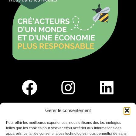
Gérer le consentement
Pour nous rejoindre :
Pour offrir les meilleures expériences, nous utilisons des technologies
telles que les cookies pour stocker et/ou accéder aux informations des
Saint-Germain-En-Laye
appareils. Le fait de consentir à ces technologies nous permettra de traiter
Ligne R2-Nord