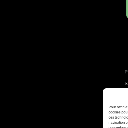
P
S
L
T
2
Pour offrir 
cookies pour
ces technolo
navigation ou
consentement