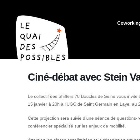
Coworkin
Ciné-débat avec Stein V
Le collectif des Shifters 78 Boucles de Seine vous invite à
15 janvier à 20h à l’UGC de Saint Germain en Laye, au 
Cette projection sera suivie d’une séance de questions-
conférencier spécialisé sur les enjeux de mobilité.