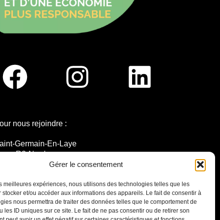
our nous rejoindre :
aint-Germain-En-Laye
igne R2-Nord
ramway T13
Gérer le consentement
0mins à pied du RER A
les meilleures expériences, nous utilisons des technologies telles que les
 stocker et/ou accéder aux informations des appareils. Le fait de consentir à
gies nous permettra de traiter des données telles que le comportement de
 les ID uniques sur ce site. Le fait de ne pas consentir ou de retirer son
 peut avoir un effet négatif sur certaines caractéristiques et fonctions.