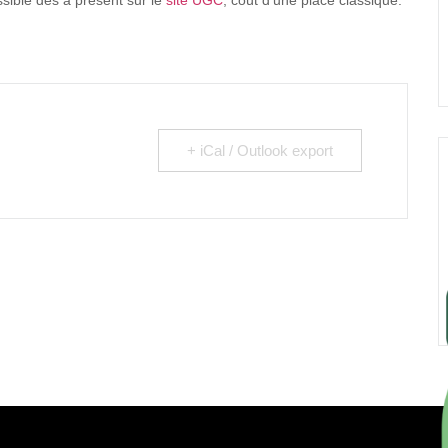
ossible dès à présent sur le
site UGC
, coût d’une place classique.
+ iCal / Outlook export