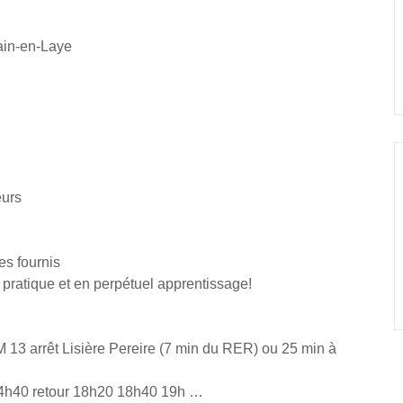
ain-en-Laye
eurs
es fournis
ratique et en perpétuel apprentissage!
13 arrêt Lisière Pereire (7 min du RER) ou 25 min à
4h40
retour
18h20
18h40
19h …