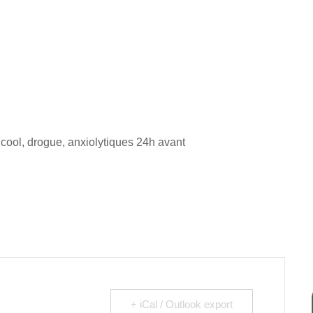
ol, drogue, anxiolytiques 24h avant
+ iCal / Outlook export