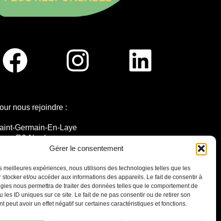
our nous rejoindre :
aint-Germain-En-Laye
igne R2-Nord
ramway T13
Gérer le consentement
0mins à pied du RER A
les meilleures expériences, nous utilisons des technologies telles que les
 stocker et/ou accéder aux informations des appareils. Le fait de consentir à
gies nous permettra de traiter des données telles que le comportement de
 les ID uniques sur ce site. Le fait de ne pas consentir ou de retirer son
 peut avoir un effet négatif sur certaines caractéristiques et fonctions.
7 place Christiane Frahier,
Saint-Germain-en-Laye