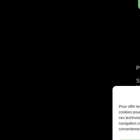
P
S
L
T
2
Pour offrir 
cookies pour
ces technolo
navigation ou
consentement