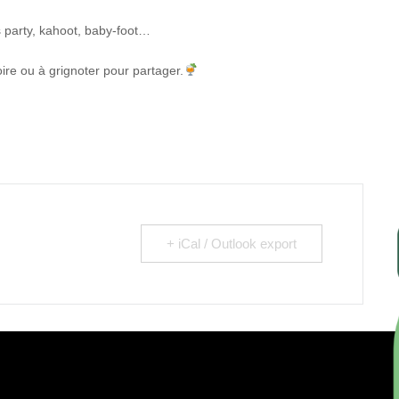
 party, kahoot, baby-foot…
re ou à grignoter pour partager.
+ iCal / Outlook export