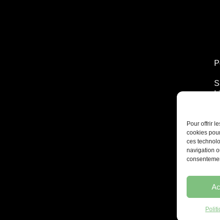
P
S
L
T
2
Pour offrir 
cookies pour
ces technolo
navigation ou
consentement
Ac
Polit