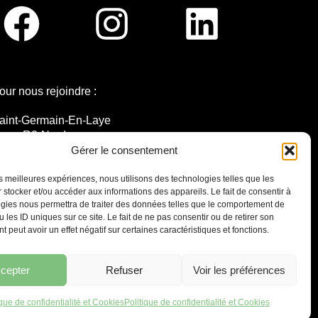
our nous rejoindre :
aint-Germain-En-Laye
igne R2-Nord
ramway T13
Gérer le consentement
0mins à pied du RER A
les meilleures expériences, nous utilisons des technologies telles que les
 stocker et/ou accéder aux informations des appareils. Le fait de consentir à
gies nous permettra de traiter des données telles que le comportement de
 les ID uniques sur ce site. Le fait de ne pas consentir ou de retirer son
 peut avoir un effet négatif sur certaines caractéristiques et fonctions.
7 place Christiane Frahier,
Saint-Germain-en-Laye
Ecrivez-nous !
cepter
Refuser
Voir les préférences
contact@lequaidespossibles.org
ique de confidentialité et Cookies
Politique de confidentialité et Cookies