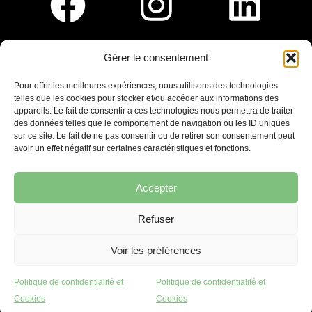
Gérer le consentement
Pour nous rejoindre :
Pour offrir les meilleures expériences, nous utilisons des technologies
telles que les cookies pour stocker et/ou accéder aux informations des
Saint-Germain-En-Laye
appareils. Le fait de consentir à ces technologies nous permettra de traiter
Ligne R2-Nord
des données telles que le comportement de navigation ou les ID uniques
Tramway T13
sur ce site. Le fait de ne pas consentir ou de retirer son consentement peut
20mins à pied du RER A
avoir un effet négatif sur certaines caractéristiques et fonctions.
Accepter
Refuser
7 place Christiane Frahier,
Saint-Germain-en-Laye
Voir les préférences
Ecrivez-nous !
Politique de confidentialité et
Politique de confidentialité et
contact@lequaidespossibles.org
Cookies
Cookies