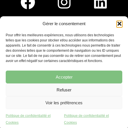
Gérer le consentement
Pour nous rejoindre :
Pour offrir les meilleures expériences, nous utilisons des technologies
telles que les cookies pour stocker et/ou accéder aux informations des
Saint-Germain-En-Laye
appareils. Le fait de consentir à ces technologies nous permettra de traiter
Ligne R2-Nord
des données telles que le comportement de navigation ou les ID uniques
Tramway T13
sur ce site. Le fait de ne pas consentir ou de retirer son consentement peut
20mins à pied du RER A
avoir un effet négatif sur certaines caractéristiques et fonctions.
Accepter
Refuser
7 place Christiane Frahier,
Saint-Germain-en-Laye
Voir les préférences
Ecrivez-nous !
Politique de confidentialité et
Politique de confidentialité et
contact@lequaidespossibles.org
Cookies
Cookies