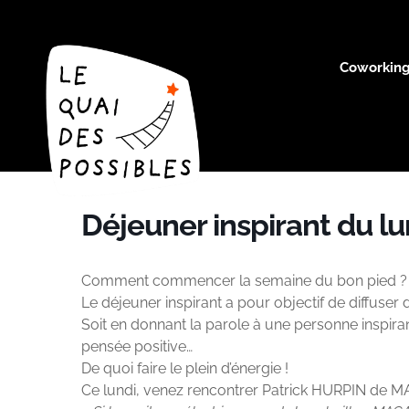
Coworkin
Déjeuner inspirant du lu
Comment commencer la semaine du bon pied ?
Le déjeuner inspirant a pour objectif de diffuser
Soit en donnant la parole à une personne inspi
pensée positive…
De quoi faire le plein d’énergie !
Ce lundi, venez rencontrer Patrick HURPIN de 