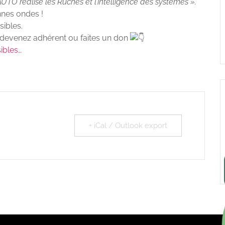
AUTO réalise les Ruches et l’intelligence des systèmes ».
nnes ondes !
sibles.
, devenez adhérent ou faites un don
ibles…
+ iCal / Outlook export