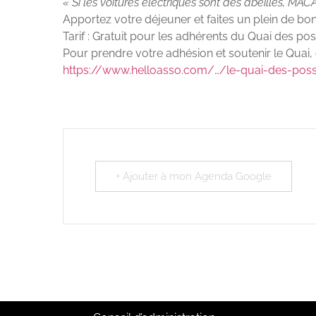
« Si les voitures électriques sont des abeilles, MAC
Apportez votre déjeuner et faites un plein de bo
Tarif : Gratuit pour les adhérents du Quai des pos
Pour prendre votre adhésion et soutenir le Quai
https://www.helloasso.com/…/le-quai-des-poss
+ Ajouter à mon Agenda Google