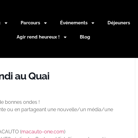
g
Parcours
Événements
Déjeuners
Agir rend heureux !
Blog
ndi au Quai
 de bonnes ondes !
rante ou en partageant une nouvelle/un média/une
MACAUTO (
macauto-one.com
)