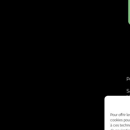
P
S
L
T
2
Pour offrir 
cookies pour
à ces techn