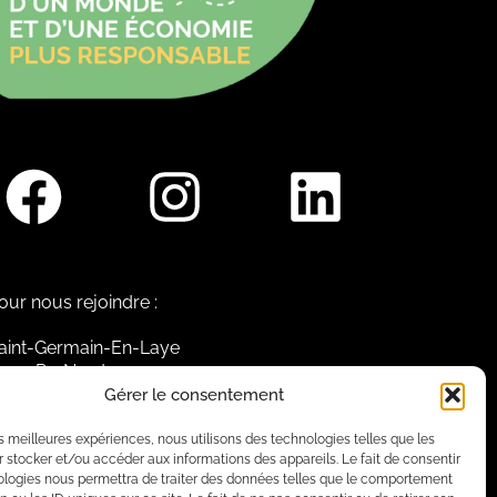
our nous rejoindre :
aint-Germain-En-Laye
igne R2-Nord
ramway T13
Gérer le consentement
0mins à pied du RER A
les meilleures expériences, nous utilisons des technologies telles que les
 stocker et/ou accéder aux informations des appareils. Le fait de consentir
ologies nous permettra de traiter des données telles que le comportement