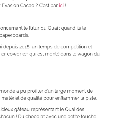
ur Evasion Cacao ? C’est par
ici
!
 concernant le futur du Quai ; quand ils le
es paperboards.
uai depuis 2018, un temps de compétition et
mier coworker qui est monté dans le wagon du
 monde a pu profiter d’un large moment de
matériel de qualité pour enflammer la piste.
licieux gâteau représentant le Quai des
à chacun ! Du chocolat avec une petite touche