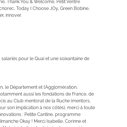
1 me, Thank You & Welcome, Petit Ventre
Recnorec, Today I Choose JOy, Green Bobine,
r, innover.
alariés pour le Quai et une soixantaine de
on, le Département et l’Agglomération,
 notamment aussi les fondations de France, de
rcis au Club mentorat de la Ruche (mentors,
ur son implication à nos côtés), merci à toute
 innovations : Petite Cantine, programme
dimanche Okay ! Merci Isabelle, Corinne et