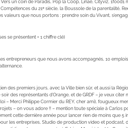
: Vers un coin de Paradis, Pop la Coop, Linaé, Cityviz, 1food
, Compétences du 21ᵉ siècle, la Boussole de la parentalité, 
les valeurs que nous portons : prendre soin du Vivant, s’engage
es se présentent + 1 chiffre clé)
 les entrepreneurs que nous avons accompagnés, 10 emplois s
alternance.
 des premiers jours, avec la Ville bien sûr, et aussi la Régi
e soir des représentants d’Orange, et de GRDF – je veux citer
loi – Merci Philippe Cormier du REY, cher ami), fougueux me
ojets – on vous adore !! – mention toute spéciale à Carlos po
ensément cette dernière année pour lancer rien de moins que 5
our les entreprises, Studio de production video et podcast, 