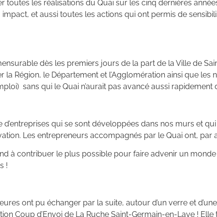
 toutes les réalisations du Quai sur les cinq dernières années
à impact, et aussi toutes les actions qui ont permis de sensibi
mensurable dès les premiers jours de la part de la Ville de Sa
r la Région, le Département et l’Agglomération ainsi que les
mploi) sans qui le Quai n’aurait pas avancé aussi rapidemen
ne d’entreprises qui se sont développées dans nos murs et qui 
ovation. Les entrepreneurs accompagnés par le Quai ont, par ai
end à contribuer le plus possible pour faire advenir un monde
s !
eures ont pu échanger par la suite, autour d’un verre et d’u
ion Coup d’Envoi de La Ruche Saint-Germain-en-Laye ! Elle t