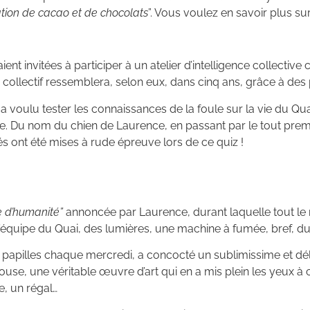
ation de cacao et de chocolats
”. Vous voulez en savoir plus s
ient invitées à participer à un atelier d’intelligence collective
 le collectif ressemblera, selon eux, dans cinq ans, grâce à d
 a voulu tester les connaissances de la foule sur la vie du Q
. Du nom du chien de Laurence, en passant par le tout pre
és ont été mises à rude épreuve lors de ce quiz !
e d’humanité”
annoncée par Laurence, durant laquelle tout le
équipe du Quai, des lumières, une machine à fumée, bref, du 
nos papilles chaque mercredi, a concocté un sublimissime et dé
House, une véritable œuvre d’art qui en a mis plein les yeux 
e, un régal…