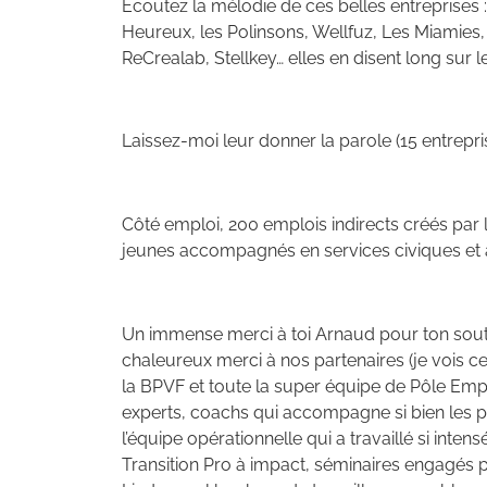
Ecoutez la mélodie de ces belles entreprises 
Heureux, les Polinsons, Wellfuz, Les Miamies
ReCrealab, Stellkey… elles en disent long sur 
Laissez-moi leur donner la parole (15 entrepris
Côté emploi, 200 emplois indirects créés par
jeunes accompagnés en services civiques et 
Un immense merci à toi Arnaud pour ton soutien
chaleureux merci à nos partenaires (je vois c
la BPVF et toute la super équipe de Pôle Emp
experts, coachs qui accompagne si bien les pr
l’équipe opérationnelle qui a travaillé si int
Transition Pro à impact, séminaires engagés p