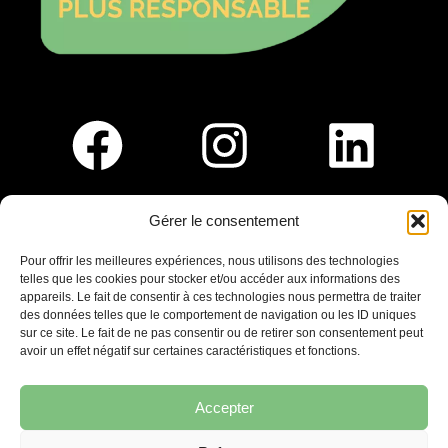
Gérer le consentement
Pour nous rejoindre :
Pour offrir les meilleures expériences, nous utilisons des technologies
telles que les cookies pour stocker et/ou accéder aux informations des
Saint-Germain-En-Laye
appareils. Le fait de consentir à ces technologies nous permettra de traiter
Ligne R2-Nord
des données telles que le comportement de navigation ou les ID uniques
Tramway T13
sur ce site. Le fait de ne pas consentir ou de retirer son consentement peut
20mins à pied du RER A
avoir un effet négatif sur certaines caractéristiques et fonctions.
Accepter