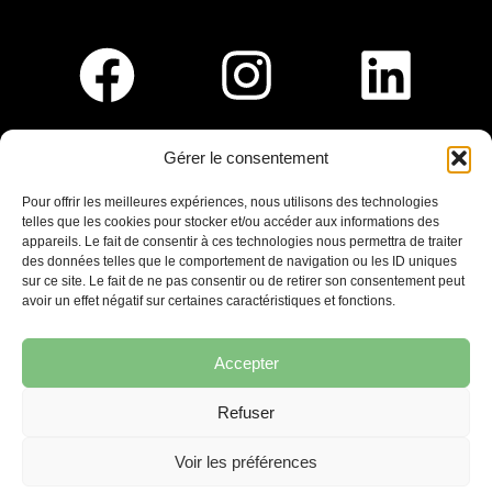
Gérer le consentement
Pour nous rejoindre :
Pour offrir les meilleures expériences, nous utilisons des technologies
telles que les cookies pour stocker et/ou accéder aux informations des
Saint-Germain-En-Laye
appareils. Le fait de consentir à ces technologies nous permettra de traiter
Ligne R2-Nord
des données telles que le comportement de navigation ou les ID uniques
Tramway T13
sur ce site. Le fait de ne pas consentir ou de retirer son consentement peut
20mins à pied du RER A
avoir un effet négatif sur certaines caractéristiques et fonctions.
Accepter
Refuser
7 place Christiane Frahier,
Saint-Germain-en-Laye
Voir les préférences
Ecrivez-nous !