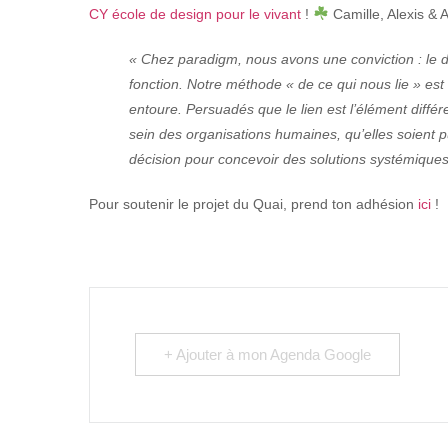
CY école de design pour le vivant
!
Camille, Alexis & A
« Chez paradigm, nous avons une conviction : le d
fonction. Notre méthode « de ce qui nous lie » est 
entoure. Persuadés que le lien est l’élément diffé
sein des
organisations humaines, qu’elles soient pub
décision pour concevoir des solutions systémique
Pour soutenir le projet du Quai, prend ton adhésion
ici
!
+ Ajouter à mon Agenda Google