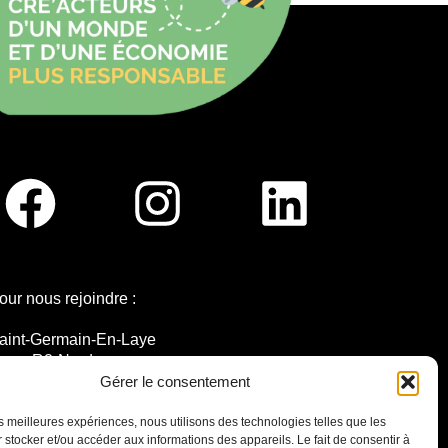
our nous rejoindre :
aint-Germain-En-Laye
igne R2-Nord
ramway T13
Gérer le consentement
0mins à pied du RER A
les meilleures expériences, nous utilisons des technologies telles que les
 stocker et/ou accéder aux informations des appareils. Le fait de consentir à