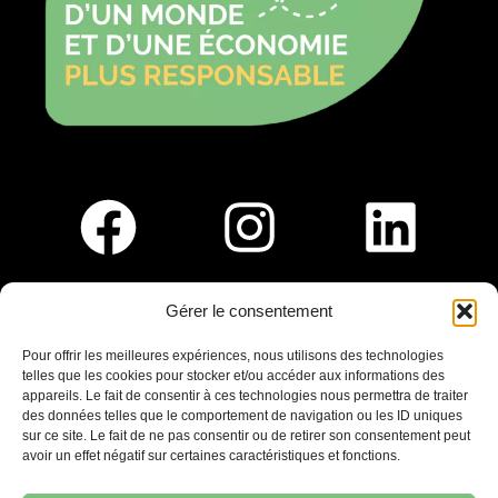
Gérer le consentement
Pour nous rejoindre :
Pour offrir les meilleures expériences, nous utilisons des technologies
telles que les cookies pour stocker et/ou accéder aux informations des
Saint-Germain-En-Laye
appareils. Le fait de consentir à ces technologies nous permettra de traiter
Ligne R2-Nord
des données telles que le comportement de navigation ou les ID uniques
Tramway T13
sur ce site. Le fait de ne pas consentir ou de retirer son consentement peut
20mins à pied du RER A
avoir un effet négatif sur certaines caractéristiques et fonctions.