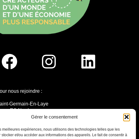
our nous rejoindre :
aint-Germain-En-Laye
igne R2-Nord
ramway T13
Gérer le consentement
0mins à pied du RER A
les meilleures expériences, nous utilisons des technologies telles que les
 stocker et/ou accéder aux informations des appareils. Le fait de consentir à