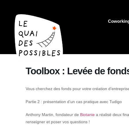
Coworkin
Toolbox : Levée de fond
Vous cherchez des fonds pour votre création d’entrepr
Partie 2 : présentation d’un cas pratique avec Tudigo
Anthony Martin, fondateur de
Biotanie
a réalisé deux fin
renseigner et poser vos questions !