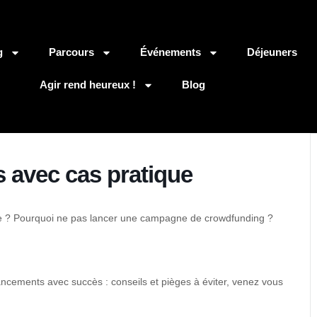
g
Parcours
Événements
Déjeuners
Agir rend heureux !
Blog
s avec cas pratique
ise ? Pourquoi ne pas lancer une campagne de crowdfunding ?
ancements avec succès : conseils et pièges à éviter, venez vous