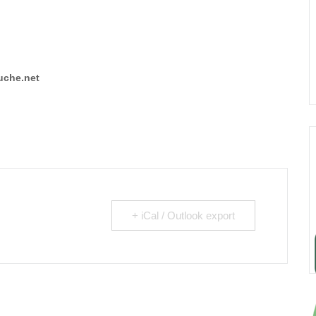
ruche.net
+ iCal / Outlook export