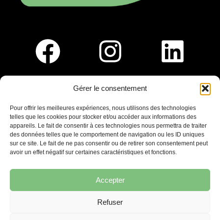
Gérer le consentement
Pour nous rejoindre :
Pour offrir les meilleures expériences, nous utilisons des technologies
telles que les cookies pour stocker et/ou accéder aux informations des
Saint-Germain-En-Laye
appareils. Le fait de consentir à ces technologies nous permettra de traiter
Ligne R2-Nord
des données telles que le comportement de navigation ou les ID uniques
Tramway T13
sur ce site. Le fait de ne pas consentir ou de retirer son consentement peut
20mins à pied du RER A
avoir un effet négatif sur certaines caractéristiques et fonctions.
Accepter
Refuser
7 place Christiane Frahier,
Saint-Germain-en-Laye