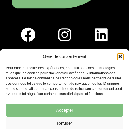
Gérer le consentement
Pour nous rejoindre :
Pour offrir les meilleures expériences, nous utilisons des technologies
telles que les cookies pour stocker et/ou accéder aux informations des
Saint-Germain-En-Laye
appareils. Le fait de consentir à ces technologies nous permettra de traiter
Ligne R2-Nord
des données telles que le comportement de navigation ou les ID uniques
Tramway T13
sur ce site. Le fait de ne pas consentir ou de retirer son consentement peut
20mins à pied du RER A
avoir un effet négatif sur certaines caractéristiques et fonctions.
Accepter
Refuser
7 place Christiane Frahier,