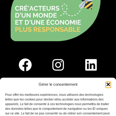
Gérer le consentement
Pour nous rejoindre :
Pour offrir les meilleures expériences, nous utilisons des technologies
telles que les cookies pour stocker et/ou accéder aux informations des
Saint-Germain-En-Laye
appareils. Le fait de consentir à ces technologies nous permettra de traiter
Ligne R2-Nord
des données telles que le comportement de navigation ou les ID uniques
Tramway T13
sur ce site. Le fait de ne pas consentir ou de retirer son consentement peut
20mins à pied du RER A