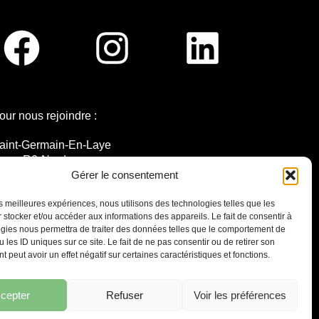
our nous rejoindre :
aint-Germain-En-Laye
igne R2-Nord
ramway T13
Gérer le consentement
0mins à pied du RER A
les meilleures expériences, nous utilisons des technologies telles que les
 stocker et/ou accéder aux informations des appareils. Le fait de consentir à
gies nous permettra de traiter des données telles que le comportement de
 les ID uniques sur ce site. Le fait de ne pas consentir ou de retirer son
 peut avoir un effet négatif sur certaines caractéristiques et fonctions.
7 place Christiane Frahier,
Saint-Germain-en-Laye
Ecrivez-nous !
cepter
Refuser
Voir les préférences