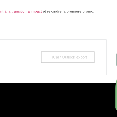
 à la transition à impact
et rejoindre la première promo,
+ iCal / Outlook export