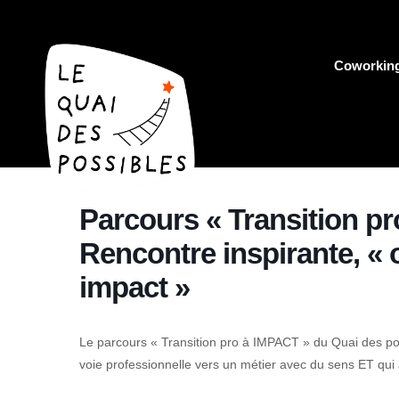
Coworkin
Parcours « Transition pr
Rencontre inspirante, « o
impact »
Le parcours « Transition pro à IMPACT » du Quai des pos
voie professionnelle vers un métier avec du sens ET qui a