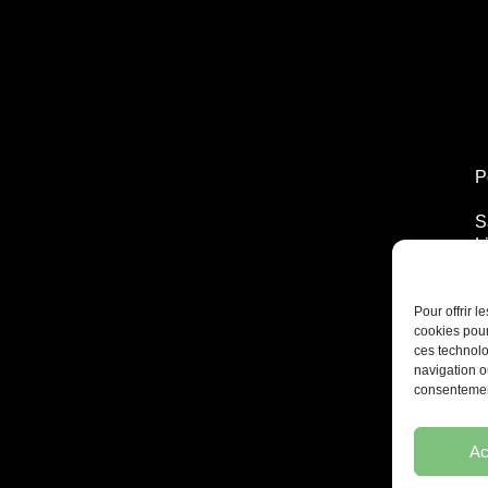
P
S
L
T
2
Pour offrir 
cookies pour
ces technolo
navigation ou
consentement
Ac