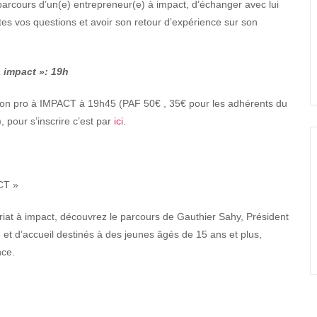
parcours d’un(e) entrepreneur(e) à impact, d’échanger avec lui
utes vos questions et avoir son retour d’expérience sur son
à impact »: 19h
sition pro à IMPACT à 19h45 (PAF 50€ , 35€ pour les adhérents du
 pour s’inscrire c’est par
ici
.
CT »
riat à impact, découvrez le parcours de Gauthier Sahy, Président
 et d’accueil destinés à des jeunes âgés de 15 ans et plus,
nce.