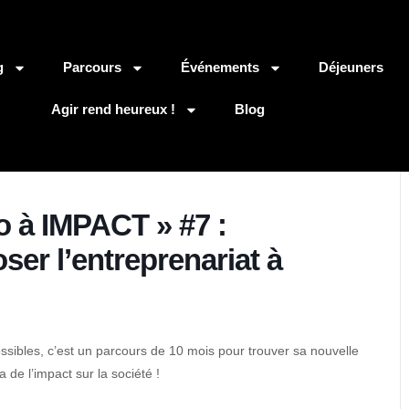
g
Parcours
Événements
Déjeuners
Agir rend heureux !
Blog
o à IMPACT » #7 :
ser l’entreprenariat à
sibles, c’est un parcours de 10 mois pour trouver sa nouvelle
 de l’impact sur la société !