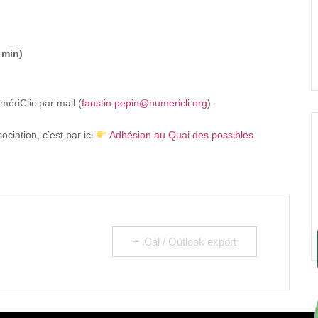
0 min)
mériClic par mail (
faustin.pepin@numericli.org
).
ciation, c’est par ici
Adhésion au Quai des possibles
+ iCal / Outlook export