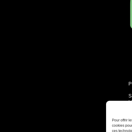
P
S
L
T
2
Pour offrir 
cookies pour
ces technolo