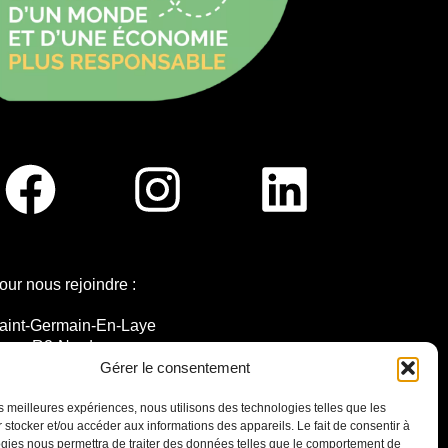
our nous rejoindre :
aint-Germain-En-Laye
igne R2-Nord
ramway T13
Gérer le consentement
0mins à pied du RER A
les meilleures expériences, nous utilisons des technologies telles que les
 stocker et/ou accéder aux informations des appareils. Le fait de consentir à
gies nous permettra de traiter des données telles que le comportement de