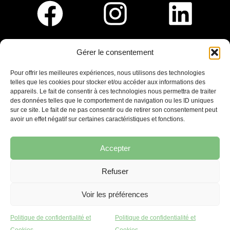
Gérer le consentement
Pour nous rejoindre :
Pour offrir les meilleures expériences, nous utilisons des technologies
telles que les cookies pour stocker et/ou accéder aux informations des
Saint-Germain-En-Laye
appareils. Le fait de consentir à ces technologies nous permettra de traiter
Ligne R2-Nord
des données telles que le comportement de navigation ou les ID uniques
Tramway T13
sur ce site. Le fait de ne pas consentir ou de retirer son consentement peut
20mins à pied du RER A
avoir un effet négatif sur certaines caractéristiques et fonctions.
Accepter
Refuser
7 place Christiane Frahier,
Saint-Germain-en-Laye
Voir les préférences
Ecrivez-nous !
Politique de confidentialité et
Politique de confidentialité et
contact@lequaidespossibles.org