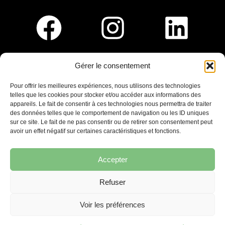
Gérer le consentement
Pour nous rejoindre :
Pour offrir les meilleures expériences, nous utilisons des technologies
telles que les cookies pour stocker et/ou accéder aux informations des
Saint-Germain-En-Laye
appareils. Le fait de consentir à ces technologies nous permettra de traiter
Ligne R2-Nord
des données telles que le comportement de navigation ou les ID uniques
Tramway T13
sur ce site. Le fait de ne pas consentir ou de retirer son consentement peut
20mins à pied du RER A
avoir un effet négatif sur certaines caractéristiques et fonctions.
Accepter
Refuser
7 place Christiane Frahier,
Saint-Germain-en-Laye
Voir les préférences
Ecrivez-nous !